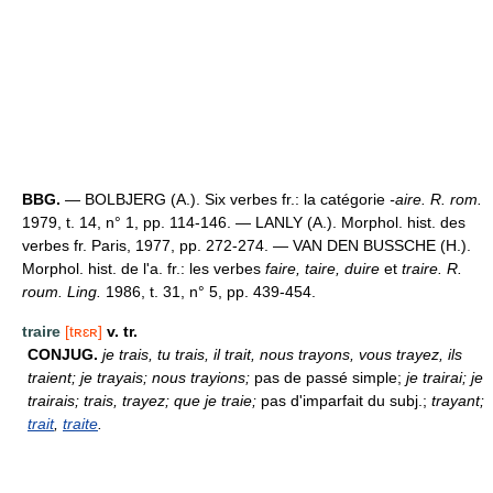
BBG.
— BOLBJERG (A.). Six verbes fr.: la catégorie
-aire. R. rom.
1979, t. 14, n° 1, pp. 114-146. — LANLY (A.). Morphol. hist. des
verbes fr. Paris, 1977, pp. 272-274. — VAN DEN BUSSCHE (H.).
Morphol. hist. de l'a. fr.: les verbes
faire, taire, duire
et
traire. R.
roum. Ling.
1986, t. 31, n° 5, pp. 439-454.
traire
[tʀɛʀ]
v. tr.
CONJUG.
je trais, tu trais, il trait, nous trayons, vous trayez, ils
traient; je trayais; nous trayions;
pas de passé simple;
je trairai; je
trairais; trais, trayez; que je traie;
pas d'imparfait du subj.;
trayant;
trait
,
traite
.