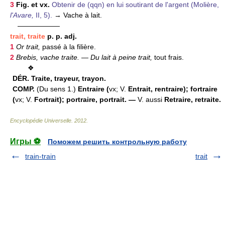
3
Fig. et vx.
Obtenir de (qqn) en lui soutirant de l'argent (Molière,
l'Avare,
II, 5).
→ Vache à lait.
——————
trait, traite
p. p. adj.
1
Or trait,
passé à la filière.
2
Brebis, vache traite.
—
Du lait à peine trait,
tout frais.
❖
DÉR.
Traite, trayeur, trayon.
COMP.
(Du sens 1.)
Entraire (
vx; V.
Entrait, rentraire); fortraire
(
vx; V.
Fortrait); portraire, portrait. —
V. aussi
Retraire, retraite.
Encyclopédie Universelle
.
2012
.
Игры ⚽
Поможем решить контрольную работу
train-train
trait