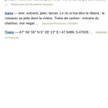
…
Dictionnaire de l'Académie française
traire
— tirer; extraire; jeter; lancer. Lo riu si trai dins la ribiera : le
ruisseau se jette dans la rivière. Traire de carbon : extraire du
charbon. voir negar …
Diccionari Personau e Evolutiu
Traire
— 47° 56′ 55″ N 5° 28′ 13″ E / 47.9486, 5.47028 …
Wikipédia
en Français