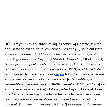
DÉR.
Trayeur, -euse
, subst. et adj.
a)
Subst.
)
Homme, femme
dont la tâche est de traire les vaches.
Les uns (...) faisaient téter
les agneaux bruns. (...) D'autres chassaient les mères qui n'ont
plus d'agneau vers le trayeur
(LAMART.,
Cours litt.
, 1859, p. 301).
Accroupi sur un petit escabeau de trayeuse, Broucke fait rôtir ses
jambes nues
(DORGELÈS,
Croix de bois
, 1919, p. 241).
)
Subst.
fém.
Synon. de
machine à traire
(
supra
A 1).
Dieu merci, je ne me
suis jamais assise sous l'affreux appareil
[
indéfrisable
]
qui
ressemble à une trayeuse
(H. BAZIN,
Lève-toi
, 1952, p. 64).
b)
En
appos. avec valeur d'adj.
)
Gobelet, tube trayeur.
Gobelet, tube
que l'on adapte au trayon de la vache dans la traite mécanique.
Sur chaque trayon est appliqué un gobelet trayeur fait d'un étui
rigide et d'un manchon souple
(
GDEL
).
)
Pot trayeur.
Pot servant