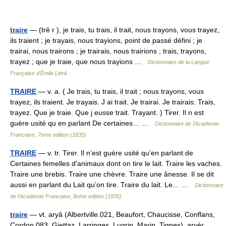
traire
— (trê r ), je trais, tu trais, il trait, nous trayons, vous trayez,
ils traient ; je trayais, nous trayions, point de passé défini ; je
trairai, nous trairons ; je trairais, nous trairions ; trais, trayons,
trayez ; que je traie, que nous trayions …
Dictionnaire de la Langue
Française d'Émile Littré
TRAIRE
— v. a. ( Je trais, tu trais, il trait ; nous trayons, vous
trayez, ils traient. Je trayais. J ai trait. Je trairai. Je trairais. Trais,
trayez. Que je traie. Que j eusse trait. Trayant. ) Tirer. Il n est
guère usité qu en parlant De certaines… …
Dictionnaire de l'Academie
Francaise, 7eme edition (1835)
TRAIRE
— v. tr. Tirer. Il n’est guère usité qu’en parlant de
Certaines femelles d’animaux dont on tire le lait. Traire les vaches.
Traire une brebis. Traire une chèvre. Traire une ânesse. Il se dit
aussi en parlant du Lait qu’on tire. Traire du lait. Le… …
Dictionnaire
de l'Academie Francaise, 8eme edition (1935)
traire
— vt. aryâ (Albertville.021, Beaufort, Chaucisse, Conflans,
Cordon.083, Giettaz, Larringes, Lugrin, Marin, Tignes), aryér