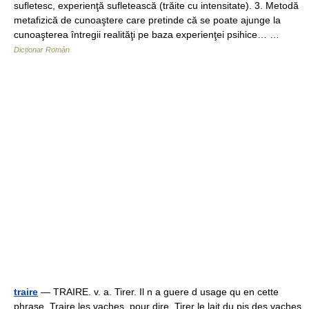
sufletesc, experienţă sufletească (trăite cu intensitate). 3. Metodă
metafizică de cunoaştere care pretinde că se poate ajunge la
cunoaşterea întregii realităţi pe baza experienţei psihice… …
Dicționar Român
traire
— TRAIRE. v. a. Tirer. Il n a guere d usage qu en cette
phrase. Traire les vaches, pour dire, Tirer le lait du pis des vaches