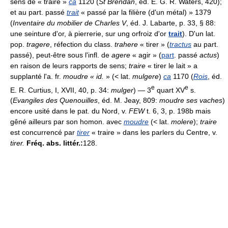
sens de « traire »
ca
1120 (
St Brendan
, éd. E. G. R. Waters, 420);
et au part. passé
trait
« passé par la filière (d'un métal) » 1379
(
Inventaire du mobilier de Charles V
, éd. J. Labarte, p. 33, § 88:
une seinture d'or, à pierrerie, sur ung orfroiz d'or
trait
). D'un lat.
pop.
tragere
, réfection du class.
trahere
« tirer » (
tractus
au part.
passé), peut-être sous l'infl. de
agere
« agir » (
part
. passé
actus
)
en raison de leurs rapports de sens;
traire
« tirer le lait » a
supplanté l'a. fr.
moudre « id.
» (< lat.
mulgere
)
ca
1170 (
Rois
, éd.
e
e
E. R. Curtius, I, XVII, 40, p. 34:
mulger
) — 3
quart XV
s.
(
Evangiles des Quenouilles
, éd. M. Jeay, 809:
moudre ses vaches
)
encore usité dans le pat. du Nord, v.
FEW
t. 6, 3, p. 198b mais
gêné ailleurs par son homon. avec
moudre
(< lat.
molere
);
traire
est concurrencé par
tirer
« traire » dans les parlers du Centre, v.
tirer.
Fréq. abs. littér.:
128.