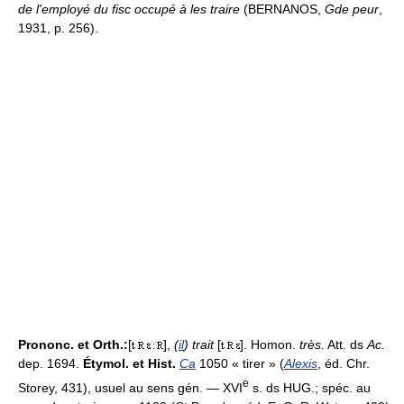
de l'employé du fisc occupé à les traire
(BERNANOS,
Gde peur
,
1931, p. 256).
Prononc. et Orth.:
[
],
(
il
) trait
[
]. Homon.
très.
Att. ds
Ac.
dep. 1694.
Étymol. et Hist.
Ca
1050 « tirer » (
Alexis
, éd. Chr.
e
Storey, 431), usuel au sens gén. — XVI
s. ds HUG.; spéc. au