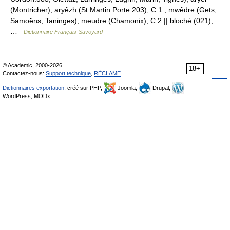
(Montricher), aryêzh (St Martin Porte.203), C.1 ; mwêdre (Gets,
Samoëns, Taninges), meudre (Chamonix), C.2 || bloché (021),…
…
Dictionnaire Français-Savoyard
© Academic, 2000-2026
18+
Contactez-nous:
Support technique
,
RÉCLAME
Dictionnaires exportation
, créé sur PHP,
Joomla,
Drupal,
WordPress, MODx.