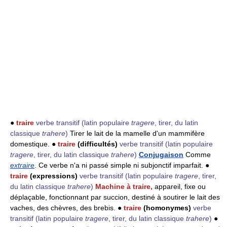
●
traire
verbe transitif
(latin populaire
tragere
, tirer, du latin
classique
trahere
)
Tirer le lait de la mamelle d'un mammifère
domestique. ●
traire
(difficultés)
verbe transitif
(latin populaire
tragere
, tirer, du latin classique
trahere
)
Conjugaison
Comme
extraire
. Ce verbe n'a ni passé simple ni subjonctif imparfait. ●
traire
(expressions)
verbe transitif
(latin populaire
tragere
, tirer,
du latin classique
trahere
)
Machine à traire,
appareil, fixe ou
déplaçable, fonctionnant par succion, destiné à soutirer le lait des
vaches, des chèvres, des brebis. ●
traire
(homonymes)
verbe
transitif
(latin populaire
tragere
, tirer, du latin classique
trahere
)
●