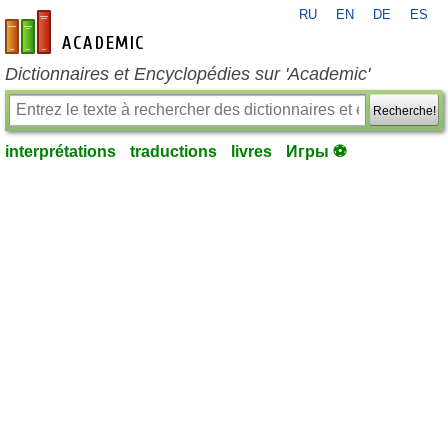
RU
EN
DE
ES
fr-academic.com
Dictionnaires et Encyclopédies sur 'Academic'
Recherche!
interprétations
traductions
livres
Игры ⚽