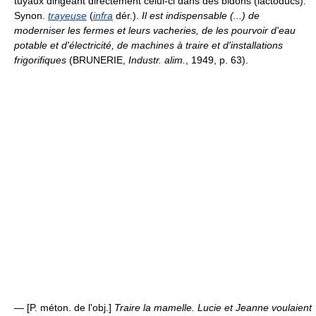
tuyaux dirigeant directement celui-ci dans des bidons (lactoducs).
Synon.
trayeuse
(
infra
dér.).
Il est indispensable (...) de
moderniser les fermes et leurs vacheries, de les pourvoir d'eau
potable et d'électricité, de machines à traire et d'installations
frigorifiques
(BRUNERIE,
Industr. alim.
, 1949, p. 63).
— [P. méton. de l'obj.]
Traire la mamelle.
Lucie et Jeanne voulaient