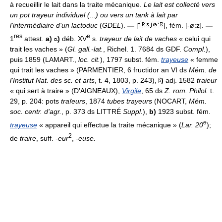
à recueillir le lait dans la traite mécanique.
Le lait est collecté vers
un pot trayeur individuel (...) ou vers un tank à lait par
l'intermédiaire d'un lactoduc
(
GDEL
).
—
[
], fém. [-ø:z].
—
res
e
1
attest.
a)
)
déb. XV
s.
trayeur de lait de vaches
« celui qui
trait les vaches » (
Gl. gall.-lat.
, Richel. 1. 7684 ds GDF.
Compl.
),
puis 1859 (LAMART.,
loc. cit.
), 1797 subst. fém.
trayeuse
« femme
qui trait les vaches » (PARMENTIER, 6 fructidor an VI ds
Mém. de
l'Institut Nat. des sc. et arts
, t. 4, 1803, p. 243),
)
adj. 1582
traieur
« qui sert à traire » (D'AIGNEAUX),
Virgile
, 65 ds
Z. rom. Philol.
t.
29, p. 204: pots
traïeurs
, 1874
tubes trayeurs
(NOCART,
Mém.
soc. centr. d'agr.
, p. 373 ds LITTRÉ
Suppl.
),
b)
1923 subst. fém.
e
trayeuse
« appareil qui effectue la traite mécanique » (
Lar. 20
);
2
de
traire
, suff.
-eur
,
-euse.