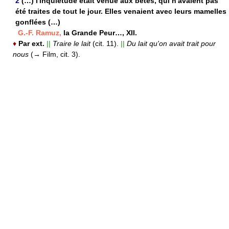
2
(…) l'inquiétude était venue aux bêtes, qui n'avaient pas
été traites de tout le jour. Elles venaient avec leurs mamelles
gonflées (…)
G.-F. Ramuz,
la Grande Peur…, XII.
♦
Par ext.
||
Traire le lait
(cit. 11).
||
Du lait qu'on avait trait pour
nous
(→ Film, cit. 3).