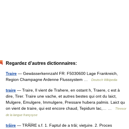
Regardez d'autres dictionnaires:
Traire
— Gewässerkennzahl FR: F5030600 Lage Frankreich,
Region Champagne Ardenne Flusssystem …
Deutsch Wikipedia
traire
— Traire, Il vient de Trahere, en ostant h, Traere, c est à
dire, Tirer. Traire une vache, et autres bestes qui ont du laict,
Mulgere, Emulgere, Immulgere, Pressare hubera palmis. Laict qu
on vient de traire, qui est encore chaud, Tepidum lac,… …
Thresor
de la langue françoyse
trăire
— TRĂÍRE s.f. 1. Faptul de a trăi; vieţuire. 2. Proces