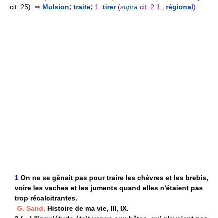
cit. 25).
⇒
Mulsion
;
traite
;
1.
tirer
(
supra
cit. 2.1.,
régional
).
1
On ne se gênait pas pour traire les chèvres et les brebis,
voire les vaches et les juments quand elles n'étaient pas
trop récalcitrantes.
G. Sand,
Histoire de ma vie, III, IX.