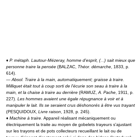
♦
P. métaph.
Lautour-Mézeray, homme d'esprit, (...) sait mieux que
personne traire la pensée
(BALZAC,
Théor. démarche
, 1833, p.
614).
—
Absol.
Traire à la main, automatiquement; graisse à traire.
Milliquet était tout à coup sorti de l'écurie son seau à traire à la
main, et la chaise à traire au derrière
(RAMUZ,
A. Pache
, 1911, p.
227).
Les hommes avaient une égale répugnance à voir et à
manipuler le lait. Ils se seraient crus déshonorés à être vus trayant
(PESQUIDOUX,
Livre raison
, 1928, p. 245).
♦
Machine à traire.
Appareil réalisant mécaniquement ou
électriquement la traite au moyen de gobelets trayeurs s'ajustant
sur les trayons et de pots collecteurs recueillant le lait ou de