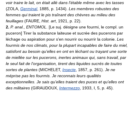
voir traire le lait, on était allé dans l'étable même avec les tasses
(ZOLA,
Germinal
, 1885, p. 1434).
Les membres robustes des
femmes qui traient le pis traînant des chèvres au milieu des
feuillages
(FAURE,
Hist. art
, 1921, p. 22).
2.
P. anal.,
ENTOMOL.
[Le suj. désigne une fourmi, le compl. un
puceron] Tirer la substance laiteuse et sucrée des pucerons par
léchage ou aspiration pour s'en nourrir ou nourrir la colonie.
Les
fourmis de nos climats, pour la plupart incapables de faire du miel,
satisfont au besoin qu'elles en ont en léchant ou trayant une sorte
de miellée sur les pucerons, inertes animaux qui, sans travail, par
le seul fait de l'organisation, tirent des liquides sucrés de toutes
sortes de plantes
(MICHELET,
Insecte
, 1857, p. 261).
Je ne
méprise pas les fourmis. Je reconnais leurs qualités
exceptionnelles. Je sais qu'elles traient des puces et qu'elles ont
des militaires
(GIRAUDOUX,
Intermezzo
, 1933, I, 5, p. 45).