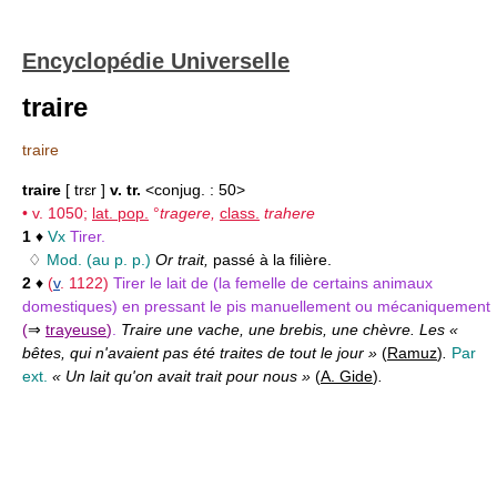
Encyclopédie Universelle
traire
traire
traire
[ trɛr ]
v. tr.
<conjug. : 50>
• v. 1050;
lat. pop.
°
tragere,
class.
trahere
1
♦
Vx
Tirer.
♢
Mod.
(au p. p.)
Or trait,
passé à la filière.
2
♦
(
v
. 1122)
Tirer le lait de (la femelle de certains animaux
domestiques) en pressant le pis manuellement ou mécaniquement
(
⇒
trayeuse
)
.
Traire une vache, une brebis, une chèvre. Les «
bêtes, qui n'avaient pas été traites de tout le jour »
(
Ramuz
)
.
Par
ext.
« Un lait qu'on avait trait pour nous »
(
A. Gide
)
.