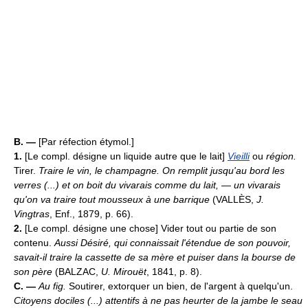
B. —
[Par réfection étymol.]
1.
[Le compl. désigne un liquide autre que le lait]
Vieilli
ou
région.
Tirer.
Traire le vin, le champagne.
On remplit jusqu'au bord les
verres (...) et on boit du vivarais comme du lait,
—
un vivarais
qu'on va traire tout mousseux à une barrique
(VALLÈS,
J.
Vingtras
, Enf., 1879, p. 66).
2.
[Le compl. désigne une chose] Vider tout ou partie de son
contenu.
Aussi Désiré, qui connaissait l'étendue de son pouvoir,
savait-il traire la cassette de sa mère et puiser dans la bourse de
son père
(BALZAC,
U. Mirouët
, 1841, p. 8).
C. —
Au fig.
Soutirer, extorquer un bien, de l'argent à quelqu'un.
Citoyens dociles (...) attentifs à ne pas heurter de la jambe le seau