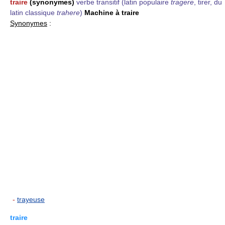
traire
(synonymes)
verbe transitif
(latin populaire
tragere
, tirer, du
latin classique
trahere
)
Machine à traire
Synonymes
:
-
trayeuse
traire